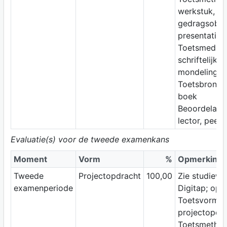
werkstuk,
gedragsobser
presentatie
Toetsmedium
schriftelijk e
mondeling
Toetsbron: 
boek
Beoordelaar:
lector, peers,
Evaluatie(s) voor de tweede examenkans
Moment
Vorm
%
Opmerking
Tweede
Projectopdracht
100,00
Zie studiewi
examenperiode
Digitap; opd
Toetsvorm:
projectopdr
Toetsmethod