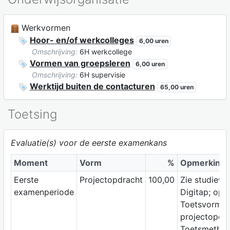
Werkvormen
Hoor- en/of werkcolleges
6,00 uren
Omschrijving:
6H werkcollege
Vormen van groepsleren
6,00 uren
Omschrijving:
6H supervisie
Werktijd buiten de contacturen
65,00 uren
Toetsing
Evaluatie(s) voor de eerste examenkans
Moment
Vorm
%
Opmerking
Eerste
Projectopdracht
100,00
Zie studiewi
examenperiode
Digitap; opd
Toetsvorm:
projectopdr
Toetsmethod