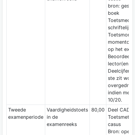
bron: geslo
boek
Toetsmediu
schriftelijk
Toetsmomen
momentop
op het exa
Beoordeelaa
lector(en)
Deelcijfer v
ste zit word
overgedrag
indien meer
10/20.
Tweede
Vaardigheidstoets
80,00
Deel CAD
examenperiode
in de
Toetsmetho
examenreeks
casus
Bron: open