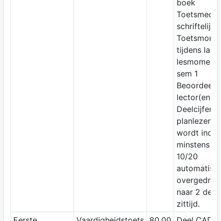
boek
Toetsmediu
schriftelijk
Toetsmomen
tijdens laat
lesmoment 
sem 1
Beoordeelaa
lector(en)
Deelcijfer
planlezen
wordt indie
minstens
10/20
automatisc
overgedrag
naar 2 de
zittijd.
Eerste
Vaardigheidstoets
80,00
Deel CAD