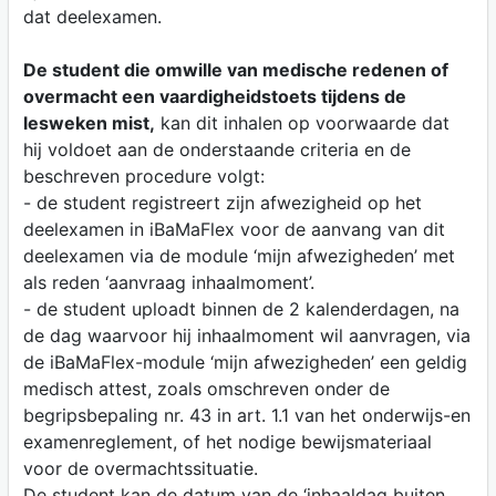
dat deelexamen.
De student die omwille van medische redenen of
overmacht een vaardigheidstoets tijdens de
lesweken mist,
kan dit inhalen op voorwaarde dat
hij voldoet aan de onderstaande criteria en de
beschreven procedure volgt:
- de student registreert zijn afwezigheid op het
deelexamen in iBaMaFlex voor de aanvang van dit
deelexamen via de module ‘mijn afwezigheden’ met
als reden ‘aanvraag inhaalmoment’.
- de student uploadt binnen de 2 kalenderdagen, na
de dag waarvoor hij inhaalmoment wil aanvragen, via
de iBaMaFlex-module ‘mijn afwezigheden’ een geldig
medisch attest, zoals omschreven onder de
begripsbepaling nr. 43 in art. 1.1 van het onderwijs-en
examenreglement, of het nodige bewijsmateriaal
voor de overmachtssituatie.
De student kan de datum van de ‘inhaaldag buiten