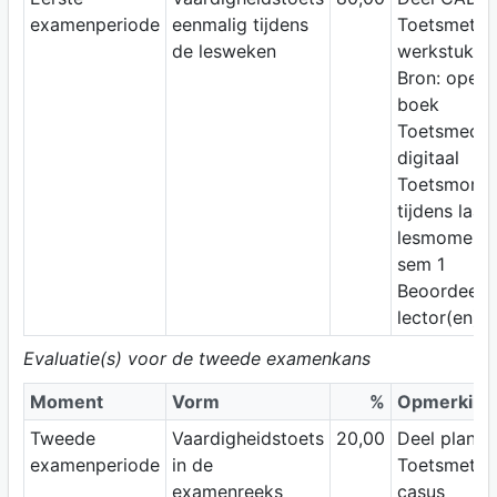
examenperiode
eenmalig tijdens
Toetsmetho
de lesweken
werkstuk
Bron: open
boek
Toetsmediu
digitaal
Toetsmomen
tijdens laat
lesmoment 
sem 1
Beoordeelaa
lector(en)
Evaluatie(s) voor de tweede examenkans
Moment
Vorm
%
Opmerking
Tweede
Vaardigheidstoets
20,00
Deel planle
examenperiode
in de
Toetsmetho
examenreeks
casus