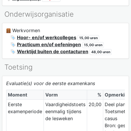
Onderwijsorganisatie
Werkvormen
Hoor- en/of werkcolleges
15,00 uren
Practicum en/of oefeningen
15,00 uren
Werktijd buiten de contacturen
48,00 uren
Toetsing
Evaluatie(s) voor de eerste examenkans
Moment
Vorm
%
Opmerking
Eerste
Vaardigheidstoets
20,00
Deel planle
examenperiode
eenmalig tijdens
Toetsmetho
de lesweken
casus
Bron: geslo