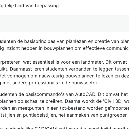
ijdelijkheid van toepassing.
studenten de basisprincipes van planlezen en creatie van p
ig inzicht hebben in bouwplannen om effectieve communicat
rpreteren, wat essentieel is voor een landmeter. Dit omvat
kt. Daarnaast leren studenten verbanden te leggen tussen 
. Het vermogen om nauwkeurig bouwplannen te lezen en dez
met andere professionals in de bouwsector.
tudenten de basiscommando's van AutoCAD. Dit omvat het g
lannen op schaal te creëren. Daarna wordt de 'Civil 3D' 
den en meetpunten in een txt-bestand worden geïmporte
tijlen en puntlabelstijlen, het aanmaken van puntgroepen 
ruiksvriendelijke CAD/CAM-software die wereldwijd wordt 