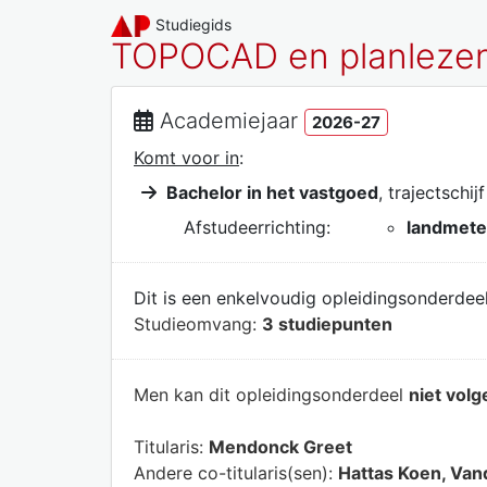
Studiegids
TOPOCAD en planleze
Academiejaar
2026-27
Komt voor in
:
Bachelor in het vastgoed
, trajectschij
Afstudeerrichting:
landmet
Dit is een enkelvoudig opleidingsonderdeel
Studieomvang:
3 studiepunten
Men kan dit opleidingsonderdeel
niet volg
Titularis:
Mendonck Greet
Andere co-titularis(sen):
Hattas Koen, Va