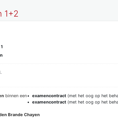
n 1+2
f
1
en
.
en
binnen een
examencontract
(met het oog op het beh
examencontract
(met het oog op het beh
nden Brande Chayen