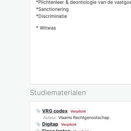
*Plichtenleer & deontologie van de vastg
*Sanctionering
*Discriminatie
* Witwas
Studiematerialen
VRG codex
Verplicht
Auteur:
Vlaams Rechtgenootschap
Digitap
Verplicht
Eigen laptop