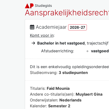
Studiegids
Aansprakelijkheidsrech
Academiejaar
2026-27
Komt voor in
:
Bachelor in het vastgoed
, trajectschij
Afstudeerrichting:
vastgoed
Dit is een enkelvoudig opleidingsonderdeel
Studieomvang:
3 studiepunten
Titularis:
Faid Mounia
Andere co-titularis(sen):
Muylaert Gina
Onderwijstalen:
Nederlands
Kalender:
Semester 2