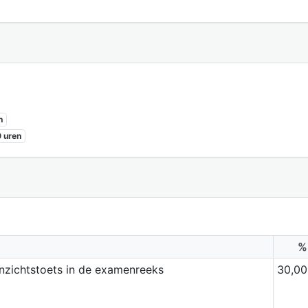
n
 uren
%
inzichtstoets in de examenreeks
30,00