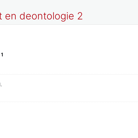
t en deontologie 2
f
1
.