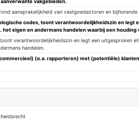
v. aanverwante vakgebieden.
rond aansprakelijkheid van vastgoedactoren en bijhorende
ologische codes, toont verantwoordelijkheidszin en legt e
.t. het eigen en andermans handelen waarbij een houdin
oont verantwoordelijkheidszin en legt een uitgesproken et
andermans handelen.
ommercieel) (o.a. rapporteren) met (potentiële) klanten e
kheidsrecht