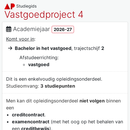
Studiegids
Vastgoedproject 4
Academiejaar
2026-27
Komt voor in
:
Bachelor in het vastgoed
, trajectschijf
2
Afstudeerrichting:
vastgoed
Dit is een enkelvoudig opleidingsonderdeel.
Studieomvang:
3 studiepunten
Men kan dit opleidingsonderdeel
niet volgen
binnen
een
creditcontract
.
examencontract
(met het oog op het behalen van
een
creditbewijs
).