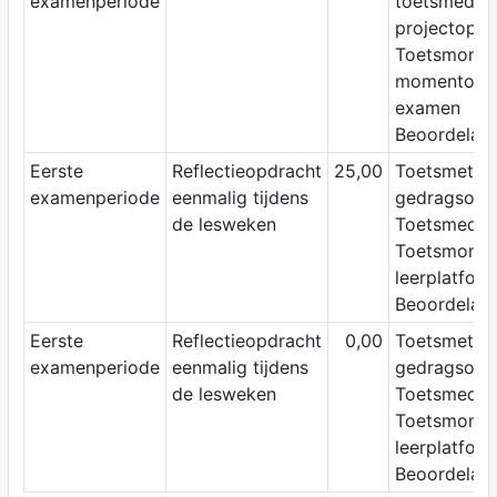
examenperiode
toetsmedium
projectopdr
Toetsmomen
momentopn
examen
Beoordelaar:
Eerste
Reflectieopdracht
25,00
Toetsmetho
examenperiode
eenmalig tijdens
gedragsobse
de lesweken
Toetsmedium
Toetsmoment
leerplatfor
Beoordelaar
Eerste
Reflectieopdracht
0,00
Toetsmetho
examenperiode
eenmalig tijdens
gedragsobse
de lesweken
Toetsmedium
Toetsmoment
leerplatfor
Beoordelaar: