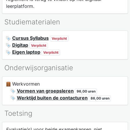
leerplatform.
Studiematerialen
Cursus Syllabus
Verplicht
Digitap
Verplicht
Eigen laptop
Verplicht
Onderwijsorganisatie
Werkvormen
Vormen van groepsleren
96,00 uren
Werktijd buiten de contacturen
86,00 uren
Toetsing
Evaluatie(s) voor beide examenkansen, niet