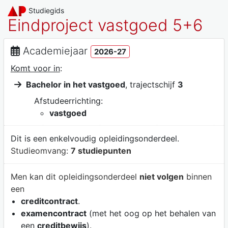
Studiegids
Eindproject vastgoed 5+6
Academiejaar
2026-27
Komt voor in
:
Bachelor in het vastgoed
, trajectschijf
3
Afstudeerrichting:
vastgoed
Dit is een enkelvoudig opleidingsonderdeel.
Studieomvang:
7 studiepunten
Men kan dit opleidingsonderdeel
niet volgen
binnen
een
creditcontract
.
examencontract
(met het oog op het behalen van
een
creditbewijs
).