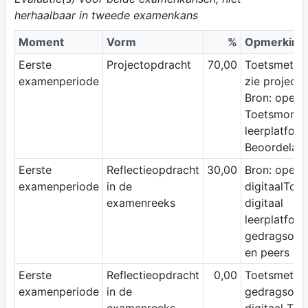
herhaalbaar in tweede examenkans
Moment
Vorm
%
Opmerking
Eerste
Projectopdracht
70,00
Toetsmetho
examenperiode
zie project
Bron: open 
Toetsmoment
leerplatfor
Beoordelaar:
Eerste
Reflectieopdracht
30,00
Bron: open
examenperiode
in de
digitaalToe
examenreeks
digitaal
leerplatfor
gedragsobse
en peers
Eerste
Reflectieopdracht
0,00
Toetsmetho
examenperiode
in de
gedragsobs