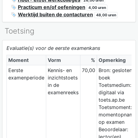
26,00 uren
Practicum en/of oefeningen
4,00 uren
Werktijd buiten de contacturen
48,00 uren
Toetsing
Evaluatie(s) voor de eerste examenkans
Moment
Vorm
%
Opmerking
Eerste
Kennis- en
70,00
Bron: gesloten
examenperiode
inzichtstoets
boek
in de
Toetsmedium:
examenreeks
digitaal via
toets.ap.be
Toetsmoment:
momentopname
op examen
Beoordelaar:
lector(en)