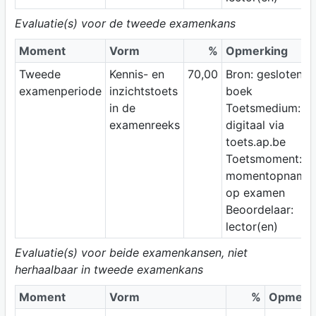
Evaluatie(s) voor de tweede examenkans
Moment
Vorm
%
Opmerking
Tweede
Kennis- en
70,00
Bron: gesloten
examenperiode
inzichtstoets
boek
in de
Toetsmedium:
examenreeks
digitaal via
toets.ap.be
Toetsmoment:
momentopname
op examen
Beoordelaar:
lector(en)
Evaluatie(s) voor beide examenkansen, niet
herhaalbaar in tweede examenkans
Moment
Vorm
%
Opmerk