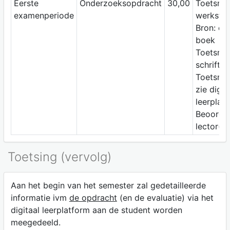
Eerste
Onderzoeksopdracht
30,00
Toetsme
examenperiode
werkstu
Bron: op
boek
Toetsme
schrifteli
Toetsmo
zie digit
leerplat
Beoordel
lector(en
Toetsing (vervolg)
Aan het begin van het semester zal gedetailleerde
informatie ivm
de opdracht
(en de evaluatie) via het
digitaal leerplatform aan de student worden
meegedeeld.