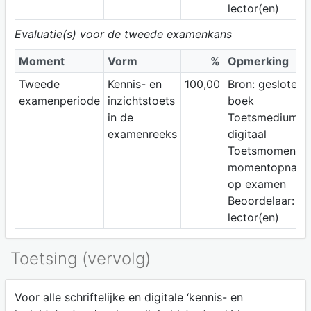
lector(en)
Evaluatie(s) voor de tweede examenkans
Moment
Vorm
%
Opmerking
Tweede
Kennis- en
100,00
Bron: gesloten
examenperiode
inzichtstoets
boek
in de
Toetsmedium:
examenreeks
digitaal
Toetsmoment:
momentopnam
op examen
Beoordelaar:
lector(en)
Toetsing (vervolg)
Voor alle schriftelijke en digitale ‘kennis- en