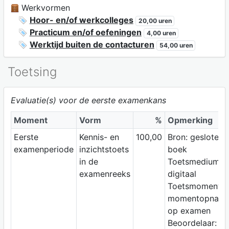
Werkvormen
Hoor- en/of werkcolleges
20,00 uren
Practicum en/of oefeningen
4,00 uren
Werktijd buiten de contacturen
54,00 uren
Toetsing
Evaluatie(s) voor de eerste examenkans
Moment
Vorm
%
Opmerking
Eerste
Kennis- en
100,00
Bron: gesloten
examenperiode
inzichtstoets
boek
in de
Toetsmedium:
examenreeks
digitaal
Toetsmoment:
momentopnam
op examen
Beoordelaar: