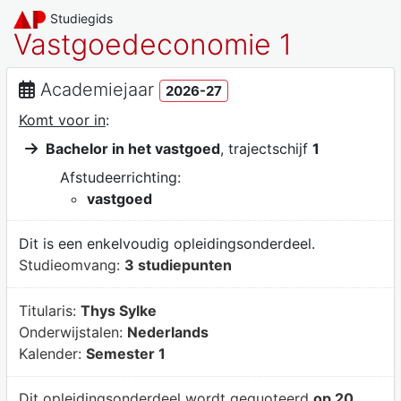
Studiegids
Vastgoedeconomie 1
Academiejaar
2026-27
Komt voor in
:
Bachelor in het vastgoed
, trajectschijf
1
Afstudeerrichting:
vastgoed
Dit is een enkelvoudig opleidingsonderdeel.
Studieomvang:
3 studiepunten
Titularis:
Thys Sylke
Onderwijstalen:
Nederlands
Kalender:
Semester 1
Dit opleidingsonderdeel wordt gequoteerd
op 20