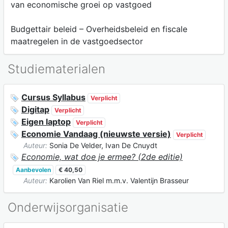
van economische groei op vastgoed
Budgettair beleid – Overheidsbeleid en fiscale
maatregelen in de vastgoedsector
Studiematerialen
Cursus Syllabus
Verplicht
Digitap
Verplicht
Eigen laptop
Verplicht
Economie Vandaag (nieuwste versie)
Verplicht
Auteur:
Sonia De Velder, Ivan De Cnuydt
Economie, wat doe je ermee? (2de editie)
Aanbevolen
€ 40,50
Auteur:
Karolien Van Riel m.m.v. Valentijn Brasseur
Onderwijsorganisatie