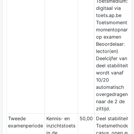
Toetsmedium:
digitaal via
toets.ap.be
Toetsmoment:
momentopname
op examen
Beoordelaar:
lector(en)
Deelcijfer van
deel stabiliteit
wordt vanaf
10/20
automatisch
overgedragen
naar de 2 de
zittijd.
Tweede
Kennis- en
50,00
Deel stabiliteit
examenperiode
inzichtstoets
Toetsmethode:
in de
casus, open en