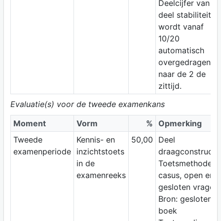
Deelcijfer van
deel stabiliteit
wordt vanaf
10/20
automatisch
overgedragen
naar de 2 de
zittijd.
Evaluatie(s) voor de tweede examenkans
Moment
Vorm
%
Opmerking
Tweede
Kennis- en
50,00
Deel
examenperiode
inzichtstoets
draagconstructi
in de
Toetsmethode:
examenreeks
casus, open en
gesloten vragen
Bron: gesloten
boek