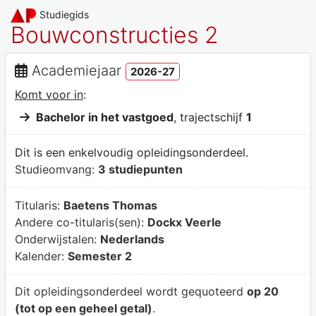
Studiegids
Bouwconstructies 2
Academiejaar
2026-27
Komt voor in
:
Bachelor in het vastgoed
, trajectschijf
1
Dit is een enkelvoudig opleidingsonderdeel.
Studieomvang:
3 studiepunten
Titularis:
Baetens Thomas
Andere co-titularis(sen):
Dockx Veerle
Onderwijstalen:
Nederlands
Kalender:
Semester 2
Dit opleidingsonderdeel wordt gequoteerd
op 20
(tot op een geheel getal)
.