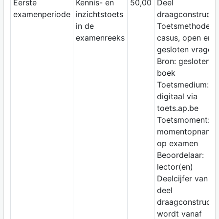
Eerste
Kennis- en
50,00
Deel
examenperiode
inzichtstoets
draagconstructi
in de
Toetsmethode:
examenreeks
casus, open en
gesloten vragen
Bron: gesloten
boek
Toetsmedium:
digitaal via
toets.ap.be
Toetsmoment:
momentopname
op examen
Beoordelaar:
lector(en)
Deelcijfer van
deel
draagconstructi
wordt vanaf