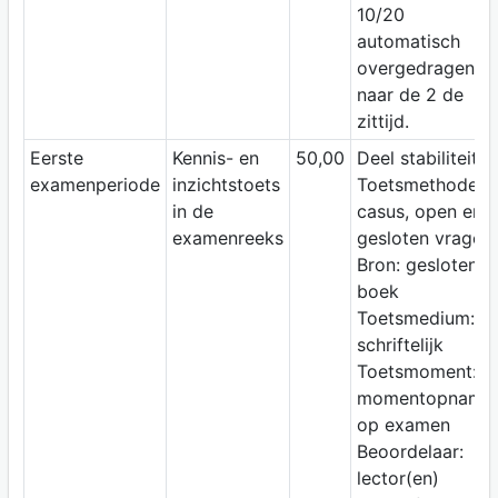
10/20
automatisch
overgedragen
naar de 2 de
zittijd.
Eerste
Kennis- en
50,00
Deel stabiliteit
examenperiode
inzichtstoets
Toetsmethode:
in de
casus, open en
examenreeks
gesloten vragen
Bron: gesloten
boek
Toetsmedium:
schriftelijk
Toetsmoment:
momentopname
op examen
Beoordelaar:
lector(en)