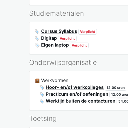
Studiematerialen
Cursus Syllabus
Verplicht
Digitap
Verplicht
Eigen laptop
Verplicht
Onderwijsorganisatie
Werkvormen
Hoor- en/of werkcolleges
12,00 uren
Practicum en/of oefeningen
12,00 ure
Werktijd buiten de contacturen
54,00
Toetsing