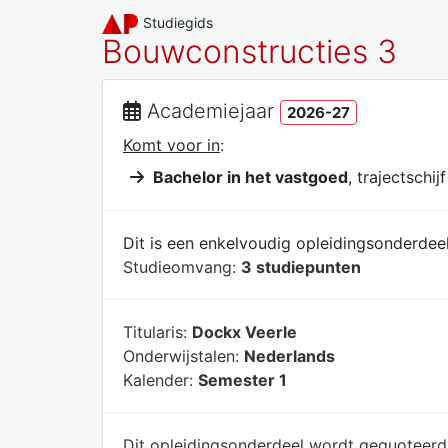
Studiegids
Bouwconstructies 3
Academiejaar
2026-27
Komt voor in
:
Bachelor in het vastgoed
, trajectschij
Dit is een enkelvoudig opleidingsonderdeel
Studieomvang:
3 studiepunten
Titularis:
Dockx Veerle
Onderwijstalen:
Nederlands
Kalender:
Semester 1
Dit opleidingsonderdeel wordt gequoteer