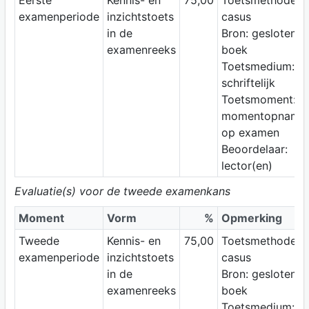
Eerste
Kennis- en
75,00
Toetsmethode:
examenperiode
inzichtstoets
casus
in de
Bron: gesloten
examenreeks
boek
Toetsmedium:
schriftelijk
Toetsmoment:
momentopname
op examen
Beoordelaar:
lector(en)
Evaluatie(s) voor de tweede examenkans
Moment
Vorm
%
Opmerking
Tweede
Kennis- en
75,00
Toetsmethode:
examenperiode
inzichtstoets
casus
in de
Bron: gesloten
examenreeks
boek
Toetsmedium: