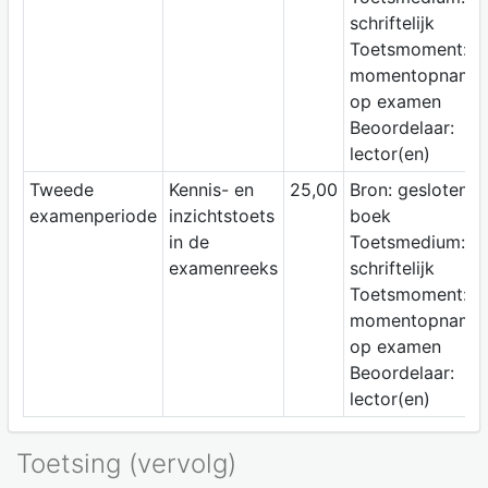
schriftelijk
Toetsmoment:
momentopname
op examen
Beoordelaar:
lector(en)
Tweede
Kennis- en
25,00
Bron: gesloten
examenperiode
inzichtstoets
boek
in de
Toetsmedium:
examenreeks
schriftelijk
Toetsmoment:
momentopname
op examen
Beoordelaar:
lector(en)
Toetsing (vervolg)