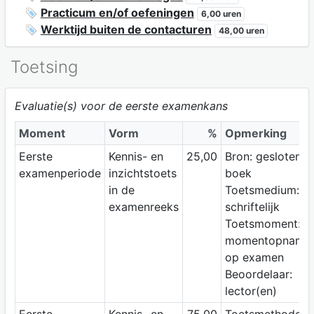
Practicum en/of oefeningen
6,00 uren
Werktijd buiten de contacturen
48,00 uren
Toetsing
Evaluatie(s) voor de eerste examenkans
Moment
Vorm
%
Opmerking
Eerste
Kennis- en
25,00
Bron: gesloten
examenperiode
inzichtstoets
boek
in de
Toetsmedium:
examenreeks
schriftelijk
Toetsmoment:
momentopname
op examen
Beoordelaar:
lector(en)