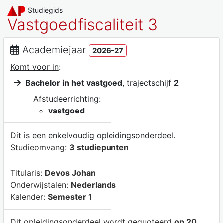
Studiegids
Vastgoedfiscaliteit 3
Academiejaar
2026-27
Komt voor in
:
Bachelor in het vastgoed
, trajectschijf
2
Afstudeerrichting:
vastgoed
Dit is een enkelvoudig opleidingsonderdeel.
Studieomvang:
3 studiepunten
Titularis:
Devos Johan
Onderwijstalen:
Nederlands
Kalender:
Semester 1
Dit opleidingsonderdeel wordt gequoteerd
op 20