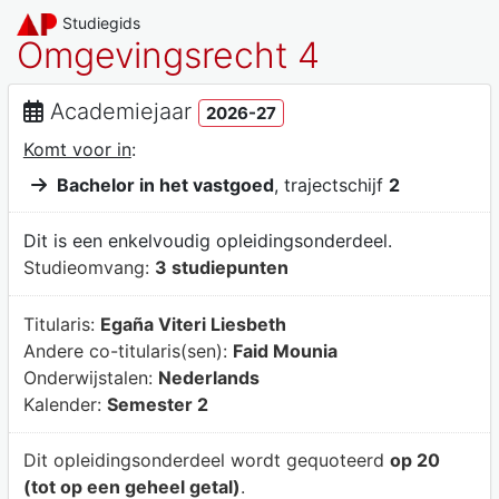
Studiegids
Omgevingsrecht 4
Academiejaar
2026-27
Komt voor in
:
Bachelor in het vastgoed
, trajectschijf
2
Dit is een enkelvoudig opleidingsonderdeel.
Studieomvang:
3 studiepunten
Titularis:
Egaña Viteri Liesbeth
Andere co-titularis(sen):
Faid Mounia
Onderwijstalen:
Nederlands
Kalender:
Semester 2
Dit opleidingsonderdeel wordt gequoteerd
op 20
(tot op een geheel getal)
.