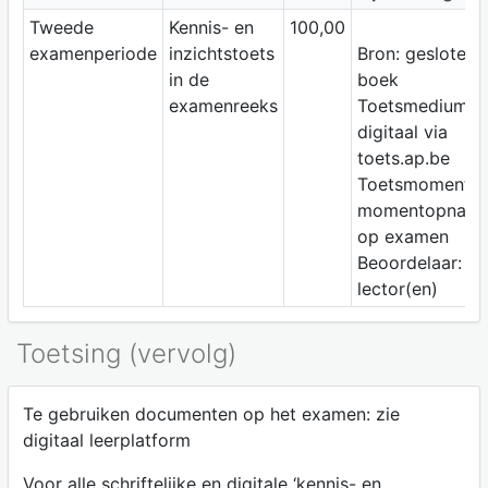
Tweede
Kennis- en
100,00
examenperiode
inzichtstoets
Bron: gesloten
in de
boek
examenreeks
Toetsmedium:
digitaal via
toets.ap.be
Toetsmoment:
momentopnam
op examen
Beoordelaar:
lector(en)
Toetsing (vervolg)
Te gebruiken documenten op het examen: zie
digitaal leerplatform
Voor alle schriftelijke en digitale ‘kennis- en