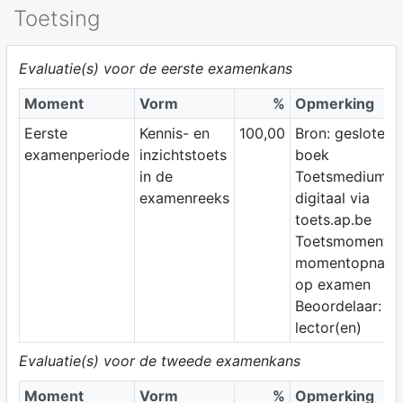
Toetsing
Evaluatie(s) voor de eerste examenkans
Moment
Vorm
%
Opmerking
Eerste
Kennis- en
100,00
Bron: gesloten
examenperiode
inzichtstoets
boek
in de
Toetsmedium:
examenreeks
digitaal via
toets.ap.be
Toetsmoment:
momentopnam
op examen
Beoordelaar:
lector(en)
Evaluatie(s) voor de tweede examenkans
Moment
Vorm
%
Opmerking