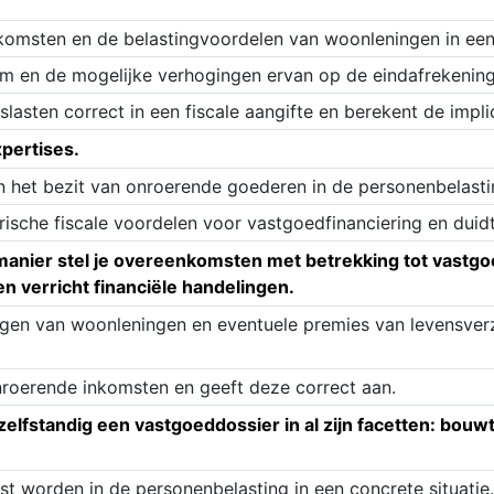
nkomsten en de belastingvoordelen van woonleningen in een
om en de mogelijke verhogingen ervan op de eindafrekening 
lasten correct in een fiscale aangifte en berekent de impli
xpertises.
 het bezit van onroerende goederen in de personenbelastin
orische fiscale voordelen voor vastgoedfinanciering en dui
manier stel je overeenkomsten met betrekking tot vastgoed
en verricht financiële handelingen.
singen van woonleningen en eventuele premies van levensve
nroerende inkomsten en geeft deze correct aan.
lfstandig een vastgoeddossier in al zijn facetten: bouwte
t worden in de personenbelasting in een concrete situatie.