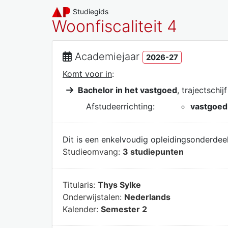
Studiegids
Woonfiscaliteit 4
Academiejaar
2026-27
Komt voor in
:
Bachelor in het vastgoed
, trajectschij
Afstudeerrichting:
vastgoed
Dit is een enkelvoudig opleidingsonderdeel
Studieomvang:
3 studiepunten
Titularis:
Thys Sylke
Onderwijstalen:
Nederlands
Kalender:
Semester 2