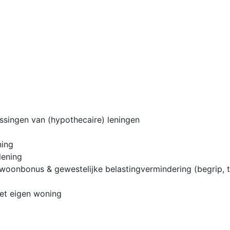
ossingen van (hypothecaire) leningen
ning
lening
onbonus & gewestelijke belastingvermindering (begrip, toe
iet eigen woning