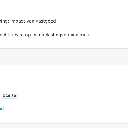
ening: impact van vastgoed
 recht geven op een belastingvermindering
€ 39,80
n