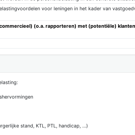
elastingvoordelen voor leningen in het kader van vastgoedv
ommercieel) (o.a. rapporteren) met (potentiële) klanten e
lasting:
gshervormingen
rgerlijke stand, KTL, PTL, handicap, …)