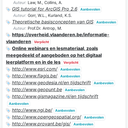
Auteur:
Law, M., Collins, A.
GIS tutorial for ArcGIS Pro 2.6
Aanbevolen
Auteur:
Gorr, W.L., Kurland, K.S.
Theoretische basisconcepten van GIS
Aanbevolen
Auteur:
Prof.Dr. Antrop, M.
https://overheid.vlaanderen.be/informatie-
vlaanderen
Verplicht
Online webinars en lesmateriaal, zoals
meegedeeld of aangeboden op het digitaal
leerplatform en in de les
Verplicht
http://www.esri.com/
Aanbevolen
http://www.flagis.be/
Aanbevolen
http://www.geodesia.nl/en tijdschrift
Aanbevolen
http://www.geopunt.be
Aanbevolen
http://www.gismagazine.nl/en tijdschrift
Aanbevolen
http://www.ngi.be/
Aanbevolen
http://www.opengeospatial.org/
Aanbevolen
http://www.provant.be/gis/
Aanbevolen