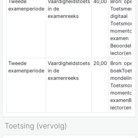
Tweede
Vaardigheidstoets
40,00
Bron: open
examenperiode
in de
Toetsmediu
examenreeks
digitaal
Toetsmomen
momentopn
examen
Beoordelaar
lector(en)
Tweede
Vaardigheidstoets
20,00
Bron: open
examenperiode
in de
boekToetsm
examenreeks
mondeling
Toetsmomen
momentopn
examenBeoo
lector(en)
Toetsing (vervolg)