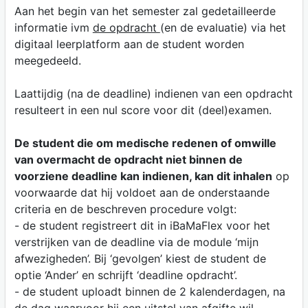
Aan het begin van het semester zal gedetailleerde
informatie ivm
de opdracht
(en de evaluatie) via het
digitaal leerplatform aan de student worden
meegedeeld.
Laattijdig (na de deadline) indienen van een opdracht
resulteert in een nul score voor dit (deel)examen.
De student die om medische redenen of omwille
van overmacht de opdracht niet binnen de
voorziene deadline kan indienen, kan dit inhalen
op
voorwaarde dat hij voldoet aan de onderstaande
criteria en de beschreven procedure volgt:
- de student registreert dit in iBaMaFlex voor het
verstrijken van de deadline via de module ‘mijn
afwezigheden’. Bij ‘gevolgen’ kiest de student de
optie ‘Ander’ en schrijft ‘deadline opdracht’.
- de student uploadt binnen de 2 kalenderdagen, na
de dag waarvoor hij een uitstel van afgifte wil