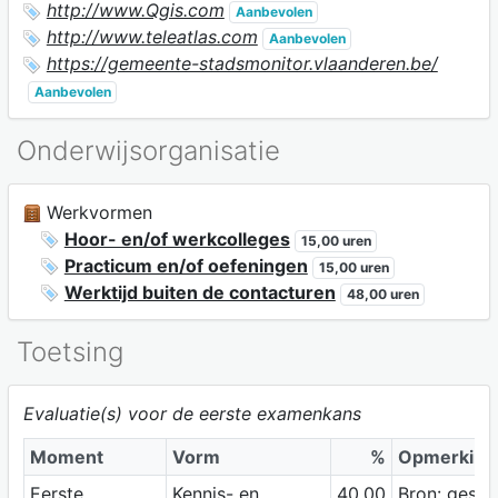
http://www.Qgis.com
Aanbevolen
http://www.teleatlas.com
Aanbevolen
https://gemeente-stadsmonitor.vlaanderen.be/
Aanbevolen
Onderwijsorganisatie
Werkvormen
Hoor- en/of werkcolleges
15,00 uren
Practicum en/of oefeningen
15,00 uren
Werktijd buiten de contacturen
48,00 uren
Toetsing
Evaluatie(s) voor de eerste examenkans
Moment
Vorm
%
Opmerking
Eerste
Kennis- en
40,00
Bron: geslo