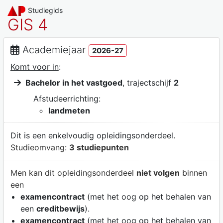
Studiegids
GIS 4
Academiejaar
2026-27
Komt voor in
:
Bachelor in het vastgoed
, trajectschijf
2
Afstudeerrichting:
landmeten
Dit is een enkelvoudig opleidingsonderdeel.
Studieomvang:
3 studiepunten
Men kan dit opleidingsonderdeel
niet volgen
binnen
een
examencontract
(met het oog op het behalen van
een
creditbewijs
).
examencontract
(met het oog op het behalen van