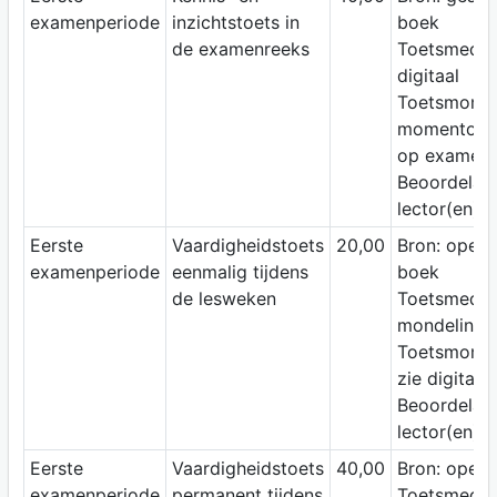
examenperiode
inzichtstoets in
boek
de examenreeks
Toetsmediu
digitaal
Toetsmomen
momentop
op examen
Beoordelaar
lector(en)
Eerste
Vaardigheidstoets
20,00
Bron: open
examenperiode
eenmalig tijdens
boek
de lesweken
Toetsmediu
mondeling
Toetsmomen
zie digitap
Beoordelaar
lector(en)
Eerste
Vaardigheidstoets
40,00
Bron: open
examenperiode
permanent tijdens
Toetsmediu