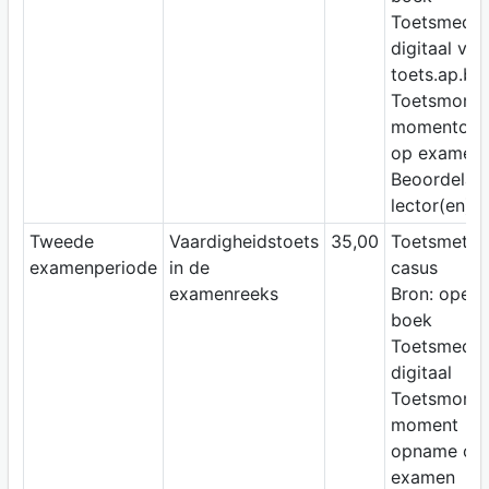
Toetsmediu
digitaal via
toets.ap.be
Toetsmomen
momentop
op examen
Beoordelaar
lector(en)
Tweede
Vaardigheidstoets
35,00
Toetsmetho
examenperiode
in de
casus
examenreeks
Bron: open
boek
Toetsmediu
digitaal
Toetsmomen
moment
opname op 
examen