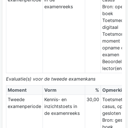
examenreeks
Bron: open
boek
Toetsmediu
digitaal
Toetsmomen
moment
opname op 
examen
Beoordelaar
lector(en)
Evaluatie(s) voor de tweede examenkans
Moment
Vorm
%
Opmerking
Tweede
Kennis- en
30,00
Toetsmetho
examenperiode
inzichtstoets in
casus, open
de examenreeks
gesloten vr
Bron: geslo
boek