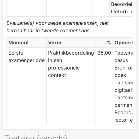
Beoordelaar
lector(en)
Evaluatie(s) voor beide examenkansen, niet
herhaalbaar in tweede examenkans
Moment
Vorm
%
Opmerkin
Eerste
Praktijkbeoordeling
35,00
Toetsmeth
examenperiode
in een
casus
professionele
Bron: ope
context
boek
Toetsmed
digitaal
Toetsmom
permanen
Beoordela
lector(en)
Toetsing (vervolg)