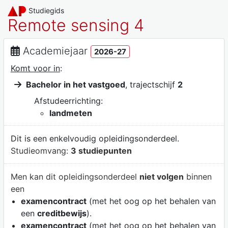
Studiegids
Remote sensing 4
Academiejaar
2026-27
Komt voor in
:
Bachelor in het vastgoed
, trajectschijf
2
Afstudeerrichting:
landmeten
Dit is een enkelvoudig opleidingsonderdeel.
Studieomvang:
3 studiepunten
Men kan dit opleidingsonderdeel
niet volgen
binnen
een
examencontract
(met het oog op het behalen van
een
creditbewijs
).
examencontract
(met het oog op het behalen van