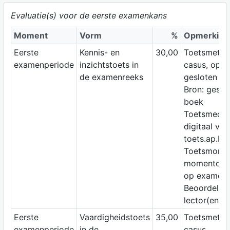
Evaluatie(s) voor de eerste examenkans
Moment
Vorm
%
Opmerking
Eerste
Kennis- en
30,00
Toetsmetho
examenperiode
inzichtstoets in
casus, open
de examenreeks
gesloten vr
Bron: geslo
boek
Toetsmediu
digitaal via
toets.ap.be
Toetsmomen
momentop
op examen
Beoordelaar
lector(en)
Eerste
Vaardigheidstoets
35,00
Toetsmetho
examenperiode
in de
casus