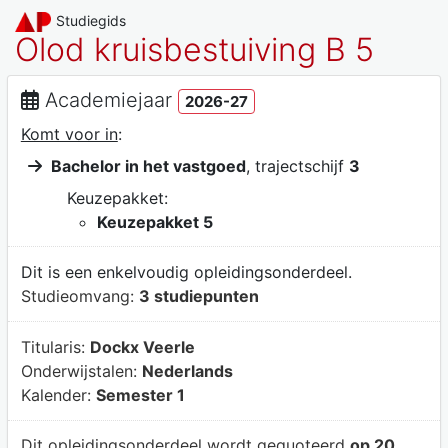
Studiegids
Olod kruisbestuiving B 5
Academiejaar
2026-27
Komt voor in
:
Bachelor in het vastgoed
, trajectschijf
3
Keuzepakket:
Keuzepakket 5
Dit is een enkelvoudig opleidingsonderdeel.
Studieomvang:
3 studiepunten
Titularis:
Dockx Veerle
Onderwijstalen:
Nederlands
Kalender:
Semester 1
Dit opleidingsonderdeel wordt gequoteerd
op 20