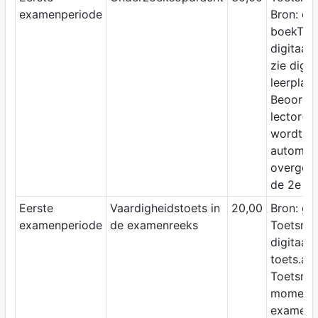
examenperiode
Bron: op
boekToe
digitaal
zie digit
leerplat
Beoordel
lector(en
wordt va
automat
overged
de 2e zit
Eerste
Vaardigheidstoets in
20,00
Bron: ge
examenperiode
de examenreeks
Toetsme
digitaal 
toets.ap
Toetsmo
moment
examen