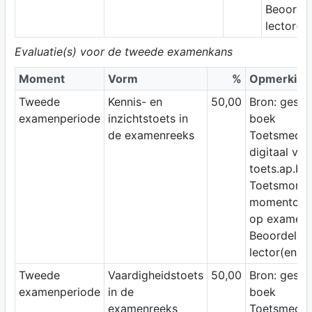
Beoordel
lector(en
Evaluatie(s) voor de tweede examenkans
Moment
Vorm
%
Opmerking
Tweede
Kennis- en
50,00
Bron: geslo
examenperiode
inzichtstoets in
boek
de examenreeks
Toetsmediu
digitaal via
toets.ap.be
Toetsmomen
momentop
op examen
Beoordelaar
lector(en)
Tweede
Vaardigheidstoets
50,00
Bron: geslo
examenperiode
in de
boek
examenreeks
Toetsmediu