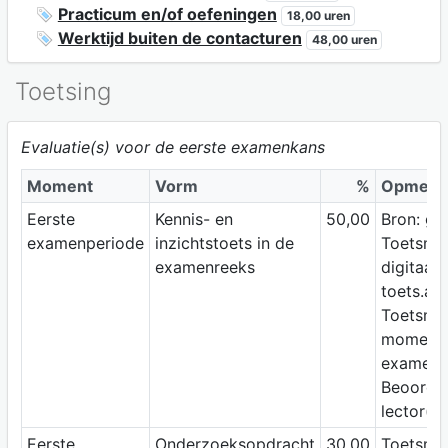
Practicum en/of oefeningen
18,00 uren
Werktijd buiten de contacturen
48,00 uren
Toetsing
Evaluatie(s) voor de eerste examenkans
Moment
Vorm
%
Opmerk
Eerste
Kennis- en
50,00
Bron: ge
examenperiode
inzichtstoets in de
Toetsme
examenreeks
digitaal 
toets.ap
Toetsmo
moment
examen
Beoordel
lector(en
Eerste
Onderzoeksopdracht
30,00
Toetsme