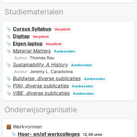
Studiematerialen
Cursus Syllabus
Verplicht
Digitap
Verplicht
Eigen laptop
Verplicht
Material Matters
Aanbevolen
Auteur:
Thomas Rau
Sustainability, A History
Aanbevolen
Auteur:
Jeremy L. Caradonna
Buildwise, diverse publicaties
Aanbevolen
PIXii, diverse publicaties
Aanbevolen
VIBE, diverse publicaties
Aanbevolen
Onderwijsorganisatie
Werkvormen
Hoor- en/of werkcolleges
12,00 uren