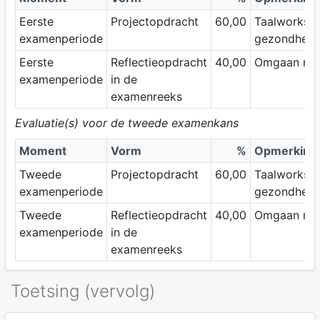
Eerste
Projectopdracht
60,00
Taalworksh
examenperiode
gezondheid
Eerste
Reflectieopdracht
40,00
Omgaan met 
examenperiode
in de
examenreeks
Evaluatie(s) voor de tweede examenkans
Moment
Vorm
%
Opmerking
Tweede
Projectopdracht
60,00
Taalworksh
examenperiode
gezondheid
Tweede
Reflectieopdracht
40,00
Omgaan met 
examenperiode
in de
examenreeks
Toetsing (vervolg)