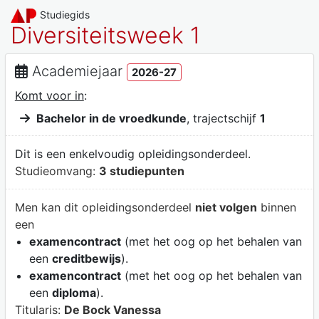
Studiegids
Diversiteitsweek 1
Academiejaar
2026-27
Komt voor in
:
Bachelor in de vroedkunde
, trajectschijf
1
Dit is een enkelvoudig opleidingsonderdeel.
Studieomvang:
3 studiepunten
Men kan dit opleidingsonderdeel
niet volgen
binnen
een
examencontract
(met het oog op het behalen van
een
creditbewijs
).
examencontract
(met het oog op het behalen van
een
diploma
).
Titularis:
De Bock Vanessa