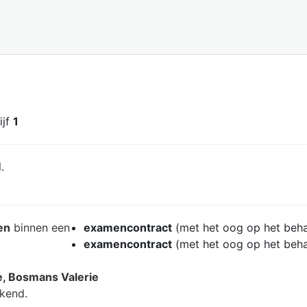
ijf
1
.
en
binnen een
examencontract
(met het oog op het beh
examencontract
(met het oog op het beh
e, Bosmans Valerie
ekend.