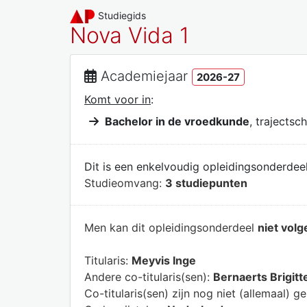
Studiegids
Nova Vida 1
Academiejaar
2026-27
Komt voor in
:
Bachelor in de vroedkunde
, trajectsch
Dit is een enkelvoudig opleidingsonderdeel
Studieomvang:
3 studiepunten
Men kan dit opleidingsonderdeel
niet volg
Titularis:
Meyvis Inge
Andere co-titularis(sen):
Bernaerts Brigitt
Co-titularis(sen) zijn nog niet (allemaal) g