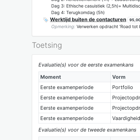
Dag 3: Ethische casuistiek (2,5h)+ Multidis
Dag 4: Terugkomdag (5h)
Werktijd buiten de contacturen
95,00
Opmerking:
Verwerken opdracht 'Road tot b
Toetsing
Evaluatie(s) voor de eerste examenkans
Moment
Vorm
Eerste examenperiode
Portfolio
Eerste examenperiode
Projectopd
Eerste examenperiode
Projectopd
Eerste examenperiode
Vaardighei
Evaluatie(s) voor de tweede examenkans