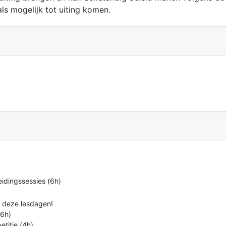
ls mogelijk tot uiting komen.
eidingssessies (6h)
l deze lesdagen!
(6h)
titie (4h)