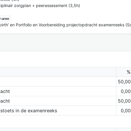
ciplinair zorgplan + peerassessment (3,5h)
 uren
irth' en Portfolio en Voorbereiding projectopdracht examenreeks (S
%
50,00
racht
0,00
racht
50,00
dstoets in de examenreeks
0,00