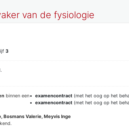
ker van de fysiologie
ijf
3
.
en
binnen een
examencontract
(met het oog op het beh
examencontract
(met het oog op het beh
e, Bosmans Valerie, Meyvis Inge
ekend.