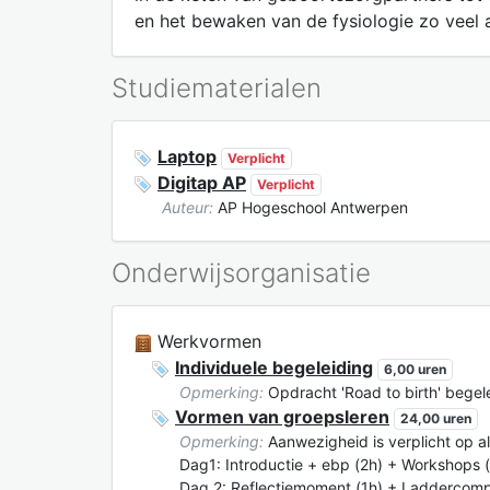
en het bewaken van de fysiologie zo veel a
Studiematerialen
Laptop
Verplicht
Digitap AP
Verplicht
Auteur:
AP Hogeschool Antwerpen
Onderwijsorganisatie
Werkvormen
Individuele begeleiding
6,00 uren
Opmerking:
Opdracht 'Road to birth' begel
Vormen van groepsleren
24,00 uren
Opmerking:
Aanwezigheid is verplicht op a
Dag1: Introductie + ebp (2h) + Workshops 
Dag 2: Reflectiemoment (1h) + Laddercompe