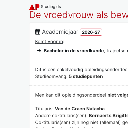
Studiegids
De vroedvrouw als bewa
Academiejaar
2026-27
Komt voor in
:
Bachelor in de vroedkunde
, trajectsch
Dit is een enkelvoudig opleidingsonderdeel
Studieomvang:
5 studiepunten
Men kan dit opleidingsonderdeel
niet volg
Titularis:
Van de Craen Natacha
Andere co-titularis(sen):
Bernaerts Brigitt
Co-titularis(sen) zijn nog niet (allemaal) g