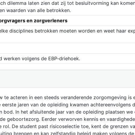
sch dilemma laten zien dat zij tot besluitvorming kan kome
en waarden van alle betrokken.
orgvragers en zorgverleners
lke disciplines betrokken moeten worden en weet haar expe
ed werken volgens de EBP-driehoek.
 te acteren in een steeds veranderende zorgomgeving is 
e eerste jaren van de opleiding kwamen achtereenvolgens d
bod. In het afsluitende jaar van de opleiding plaatsen we 
 de geboortezorg. Eerder verworven kennis en vaardigheden
eze rol. De student past risicoselectie toe, kent de grenzen
uiting brengen en kan zelfstandig beleid maken volgens de