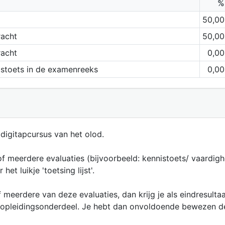
%
50,00
racht
50,00
racht
0,00
dstoets in de examenreeks
0,00
digitapcursus van het olod.
f meerdere evaluaties (bijvoorbeeld: kennistoets/ vaardig
et luikje 'toetsing lijst'.
 meerdere van deze evaluaties, dan krijg je als eindresult
 dit opleidingsonderdeel. Je hebt dan onvoldoende bewezen 