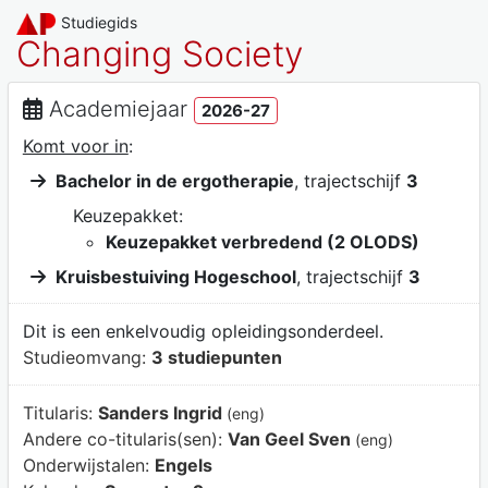
Studiegids
Changing Society
Academiejaar
2026-27
Komt voor in
:
Bachelor in de ergotherapie
, trajectschijf
3
Keuzepakket:
Keuzepakket verbredend (2 OLODS)
Kruisbestuiving Hogeschool
, trajectschijf
3
Dit is een enkelvoudig opleidingsonderdeel.
Studieomvang:
3 studiepunten
Titularis:
Sanders Ingrid
(eng)
Andere co-titularis(sen):
Van Geel Sven
(eng)
Onderwijstalen:
Engels