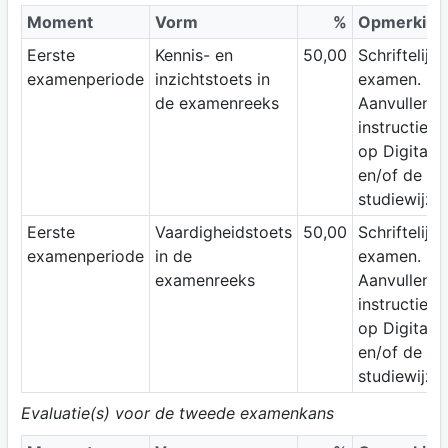
Moment
Vorm
%
Opmerking
Eerste
Kennis- en
50,00
Schriftelijk
examenperiode
inzichtstoets in
examen.
de examenreeks
Aanvullend
instructies
op Digitap
en/of de
studiewijze
Eerste
Vaardigheidstoets
50,00
Schriftelijk
examenperiode
in de
examen.
examenreeks
Aanvullend
instructies
op Digitap
en/of de
studiewijze
Evaluatie(s) voor de tweede examenkans