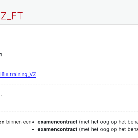
VZ_FT
1
ële training_VZ
.
en
binnen een
examencontract
(met het oog op het beh
examencontract
(met het oog op het beh