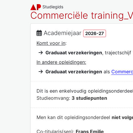
Studiegids
Commerciële training_
Academiejaar
2026-27
Komt voor in
:
Graduaat verzekeringen
, trajectschijf
In andere opleidingen:
Graduaat verzekeringen
als
Commerci
Dit is een enkelvoudig opleidingsonderdeel
Studieomvang:
3 studiepunten
Men kan dit opleidingsonderdeel
niet volg
Co-titularis(sen):
Frans Emilie