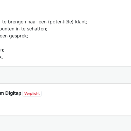
e brengen naar een (potentiële) klant;
unten in te schatten;
 een gesprek;
n;
k.
rm Digitap
Verplicht