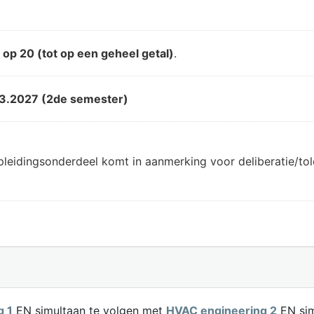
d
op 20 (tot op een geheel getal)
.
3.2027 (2de semester)
pleidingsonderdeel komt in aanmerking voor deliberatie/t
g 1
EN simultaan te volgen met
HVAC engineering 2
EN sim