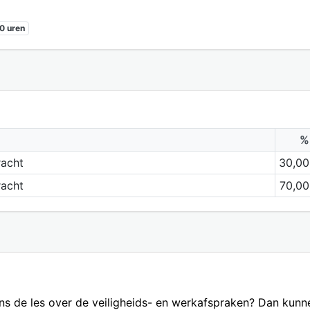
0 uren
%
racht
30,00
racht
70,00
ens de les over de veiligheids- en werkafspraken? Dan kunn