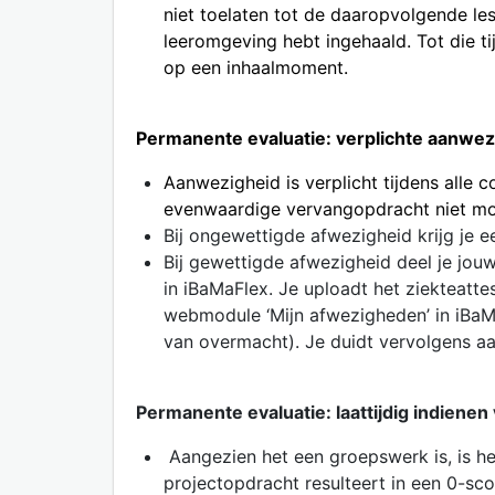
niet toelaten tot de daaropvolgende les
leeromgeving hebt ingehaald. Tot die ti
op een inhaalmoment.
Permanente evaluatie: verplichte aanwez
Aanwezigheid is verplicht tijdens all
evenwaardige vervangopdracht niet moge
Bij ongewettigde afwezigheid krijg je e
Bij gewettigde afwezigheid deel je jo
in iBaMaFlex. Je uploadt het ziekteatt
webmodule ‘Mijn afwezigheden’ in iBaMa
van overmacht). Je duidt vervolgens aa
Permanente evaluatie: laattijdig indiene
Aangezien het een groepswerk is, is hee
projectopdracht resulteert in een 0-sco