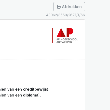
Afdrukken
43062/3659/2627/1/66
alen van een
creditbewijs
).
alen van een
diploma
).