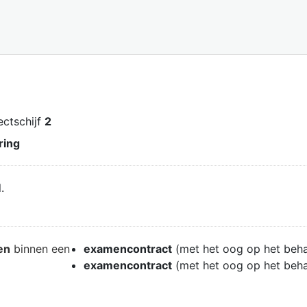
jectschijf
2
ring
.
en
binnen een
examencontract
(met het oog op het beh
examencontract
(met het oog op het beh