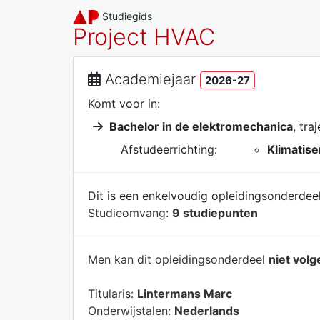
Studiegids
Project HVAC
Academiejaar
2026-27
Komt voor in
:
Bachelor in de elektromechanica
, tra
Afstudeerrichting:
Klimatise
Dit is een enkelvoudig opleidingsonderdeel
Studieomvang:
9 studiepunten
Men kan dit opleidingsonderdeel
niet volg
Titularis:
Lintermans Marc
Onderwijstalen:
Nederlands