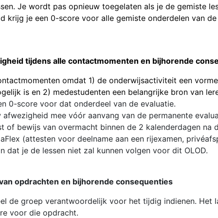
sen. Je wordt pas opnieuw toegelaten als je de gemiste les 
jd krijg je een 0-score voor alle gemiste onderdelen van d
igheid tijdens alle contactmomenten en bijhorende cons
e contactmomenten omdat 1) de onderwijsactiviteit een vor
lijk is en 2) medestudenten een belangrijke bron van lere
en 0-score voor dat onderdeel van de evaluatie.
uw afwezigheid mee vóór aanvang van de permanente evalua
est of bewijs van overmacht binnen de 2 kalenderdagen na d
Flex (attesten voor deelname aan een rijexamen, privéafsp
n dat je de lessen niet zal kunnen volgen voor dit OLOD.
n van opdrachten en bijhorende consequenties
l de groep verantwoordelijk voor het tijdig indienen. Het l
re voor die opdracht.