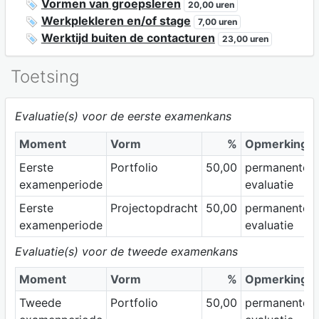
Vormen van groepsleren
20,00 uren
Werkplekleren en/of stage
7,00 uren
Werktijd buiten de contacturen
23,00 uren
Toetsing
Evaluatie(s) voor de eerste examenkans
Moment
Vorm
%
Opmerking
Eerste
Portfolio
50,00
permanente
examenperiode
evaluatie
Eerste
Projectopdracht
50,00
permanente
examenperiode
evaluatie
Evaluatie(s) voor de tweede examenkans
Moment
Vorm
%
Opmerking
Tweede
Portfolio
50,00
permanente