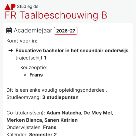
Studiegids
FR Taalbeschouwing B
Academiejaar
2026-27
Komt voor in
:
Educatieve bachelor in het secundair onderwijs
,
trajectschijf
1
Keuzeoptie:
Frans
Dit is een enkelvoudig opleidingsonderdeel.
Studieomvang:
3 studiepunten
Co-titularis(sen):
Adam Natacha, De Mey Mel,
Merken Bianca, Sanen Katrien
Onderwijstalen:
Frans
Kalender:
Semester 2