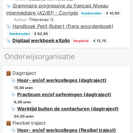
Grammaire progressive du français Niveau
intermédiaire (A2/B1) - Corrigés
Aanbevolen
€ 10,90
Auteur:
Thievenaz O.
Handboek Petit Robert (frans woordenboek)
Aanbevolen
€ 62,95
Digitaal werkboek eXplio
Verplicht
€ 12,75
Onderwijsorganisatie
Dagtraject
Hoor- en/of werkcolleges (dagtraject)
15,00 uren
Practicum en/of oefeningen (dagtraject)
6,00 uren
Werktijd buiten de contacturen (dagtraject)
54,00 uren
Flexibel traject
Hoor- en/of werkcolleges (flexibel traject)