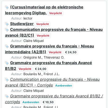
(Cursus)materiaal op de elektronische
leeromgeving Digitap.
Verplicht
Auteur:
lector
Studiewijzer
Verplicht
Communication progressive du français - Niveau
avancé (B2/C1)
Verplicht
Auteur:
Claire Miquel
Grammaire progressive du français - Niveau
intermédiaire (A2/B1)
Verplicht
€ 24,50
Auteur:
Grégoire M., Thievenaz O.
Grammaire progressive du français Avancé
B1/B2
Verplicht
€ 24,00
Auteur:
Boularès M., Frérot J.L.
Communication progressive du français - Niveau
avancé (B2/C1) - Corrigés
Aanbevolen
Auteur:
Claire Miquel
Grammaire progressive du français Avancé B1/B2 /
corrigés
Aanbevolen
€ 10,50
Auteur:
Boularès M., Frérot J.L.