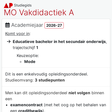
Studiegids
MO Vakdidactiek A
Academiejaar
2026-27
Komt voor in
:
Educatieve bachelor in het secundair onderwijs
,
trajectschijf
1
Keuzeoptie:
Mode
Dit is een enkelvoudig opleidingsonderdeel.
Studieomvang:
3 studiepunten
Men kan dit opleidingsonderdeel
niet volgen
binnen
een
examencontract
(met het oog op het behalen van
een
creditbewijs
).