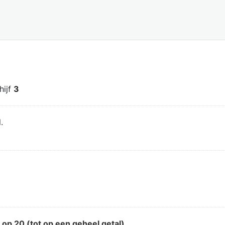
hijf
3
.
d
op 20 (tot op een geheel getal)
.