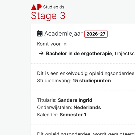
Studiegids
Stage 3
Academiejaar
2026-27
Komt voor in
:
Bachelor in de ergotherapie
, trajectsc
Dit is een enkelvoudig opleidingsonderdeel
Studieomvang:
15 studiepunten
Titularis:
Sanders Ingrid
Onderwijstalen:
Nederlands
Kalender:
Semester 1
Dit opleidingsonderdeel wordt gequoteer