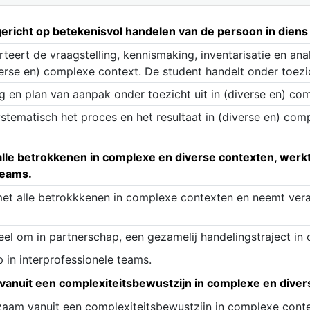
richt op betekenisvol handelen van de persoon in diens
rteert de vraagstelling, kennismaking, inventarisatie en an
iverse en) complexe context. De student handelt onder toe
g en plan van aanpak onder toezicht uit in (diverse en) co
stematisch het proces en het resultaat in (diverse en) com
e betrokkenen in complexe en diverse contexten, werkt
 teams.
et alle betrokkkenen in complexe contexten en neemt vera
el om in partnerschap, een gezamelij handelingstraject in
 in interprofessionele teams.
anuit een complexiteitsbewustzijn in complexe en diver
zaam vanuit een complexiteitsbewustzijn in complexe cont