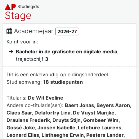
Studiegids
Stage
Academiejaar
2026-27
Komt voor in
:
Bachelor in de grafische en digitale media
,
trajectschijf
3
Dit is een enkelvoudig opleidingsonderdeel.
Studieomvang:
18 studiepunten
Titularis:
De Wit Eveline
Andere co-titularis(sen):
Baert Jonas, Beyers Aaron,
Claes Saar, Delafortry Lina, De Vuyst Marijke,
Draulans Frederik, Druyts Stijn, Gombeer Wim,
Gossé Joke, Joosen Isabelle, Lefebure Laurens,
Leonard Elias, Listhaeghe Erwin, Peeters Lander,