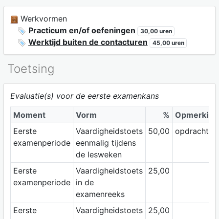
Werkvormen
Practicum en/of oefeningen
30,00 uren
Werktijd buiten de contacturen
45,00 uren
Toetsing
Evaluatie(s) voor de eerste examenkans
Moment
Vorm
%
Opmerking
Eerste
Vaardigheidstoets
50,00
opdracht
examenperiode
eenmalig tijdens
de lesweken
Eerste
Vaardigheidstoets
25,00
examenperiode
in de
examenreeks
Eerste
Vaardigheidstoets
25,00