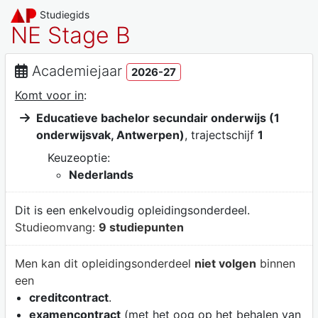
Studiegids
NE Stage B
Academiejaar
2026-27
Komt voor in
:
Educatieve bachelor secundair onderwijs (1
onderwijsvak, Antwerpen)
, trajectschijf
1
Keuzeoptie:
Nederlands
Dit is een enkelvoudig opleidingsonderdeel.
Studieomvang:
9 studiepunten
Men kan dit opleidingsonderdeel
niet volgen
binnen
een
creditcontract
.
examencontract
(met het oog op het behalen van