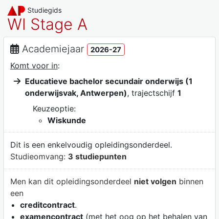
Studiegids
WI Stage A
Academiejaar
2026-27
Komt voor in
:
Educatieve bachelor secundair onderwijs (1
onderwijsvak, Antwerpen)
, trajectschijf
1
Keuzeoptie:
Wiskunde
Dit is een enkelvoudig opleidingsonderdeel.
Studieomvang:
3 studiepunten
Men kan dit opleidingsonderdeel
niet volgen
binnen
een
creditcontract
.
examencontract
(met het oog op het behalen van