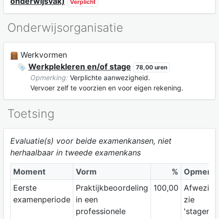
onderwijsvak)
Verplicht
Onderwijsorganisatie
Werkvormen
Werkplekleren en/of stage
78,00 uren
Opmerking:
Verplichte aanwezigheid.
Vervoer zelf te voorzien en voor eigen rekening.
Toetsing
Evaluatie(s) voor beide examenkansen, niet
herhaalbaar in tweede examenkans
Moment
Vorm
%
Opmerki
Eerste
Praktijkbeoordeling
100,00
Afwezigh
examenperiode
in een
zie
professionele
'stagere