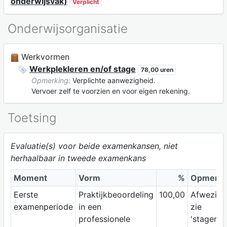
onderwijsvak)
Verplicht
Onderwijsorganisatie
Werkvormen
Werkplekleren en/of stage
78,00 uren
Opmerking:
Verplichte aanwezigheid.
Vervoer zelf te voorzien en voor eigen rekening.
Toetsing
Evaluatie(s) voor beide examenkansen, niet
herhaalbaar in tweede examenkans
Moment
Vorm
%
Opmerki
Eerste
Praktijkbeoordeling
100,00
Afwezigh
examenperiode
in een
zie
professionele
'stagere