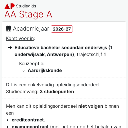
Studiegids
AA Stage A
Academiejaar
2026-27
Komt voor in
:
Educatieve bachelor secundair onderwijs (1
onderwijsvak, Antwerpen)
, trajectschijf
1
Keuzeoptie:
Aardrijkskunde
Dit is een enkelvoudig opleidingsonderdeel.
Studieomvang:
3 studiepunten
Men kan dit opleidingsonderdeel
niet volgen
binnen
een
creditcontract
.
examencontract
(met het oog op het behalen van