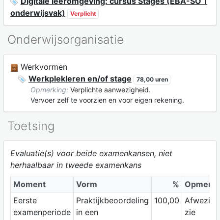
Digitale leeromgeving: cursus Stages (EBA-SO 1
onderwijsvak)
Verplicht
Onderwijsorganisatie
Werkvormen
Werkplekleren en/of stage
78,00 uren
Opmerking:
Verplichte aanwezigheid.
Vervoer zelf te voorzien en voor eigen rekening.
Toetsing
Evaluatie(s) voor beide examenkansen, niet
herhaalbaar in tweede examenkans
Moment
Vorm
%
Opmerki
Eerste
Praktijkbeoordeling
100,00
Afwezigh
examenperiode
in een
zie