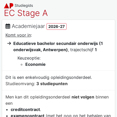
Studiegids
EC Stage A
Academiejaar
2026-27
Komt voor in
:
Educatieve bachelor secundair onderwijs (1
onderwijsvak, Antwerpen)
, trajectschijf
1
Keuzeoptie:
Economie
Dit is een enkelvoudig opleidingsonderdeel.
Studieomvang:
3 studiepunten
Men kan dit opleidingsonderdeel
niet volgen
binnen
een
creditcontract
.
examencontract
(met het oog op het behalen van