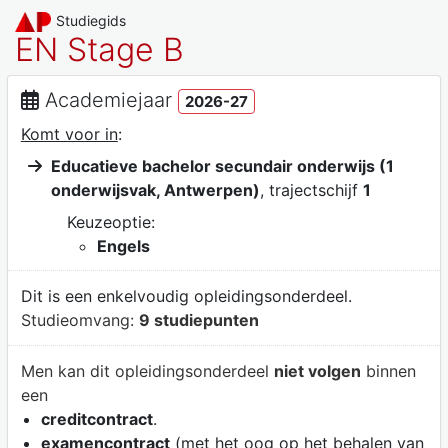
Studiegids
EN Stage B
Academiejaar
2026-27
Komt voor in
:
Educatieve bachelor secundair onderwijs (1
onderwijsvak, Antwerpen)
, trajectschijf
1
Keuzeoptie:
Engels
Dit is een enkelvoudig opleidingsonderdeel.
Studieomvang:
9 studiepunten
Men kan dit opleidingsonderdeel
niet volgen
binnen
een
creditcontract
.
examencontract
(met het oog op het behalen van