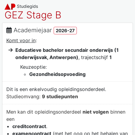
Studiegids
GEZ Stage B
Academiejaar
2026-27
Komt voor in
:
Educatieve bachelor secundair onderwijs (1
onderwijsvak, Antwerpen)
, trajectschijf
1
Keuzeoptie:
Gezondheidsopvoeding
Dit is een enkelvoudig opleidingsonderdeel.
Studieomvang:
9 studiepunten
Men kan dit opleidingsonderdeel
niet volgen
binnen
een
creditcontract
.
examencontract
(met het oog op het behalen van